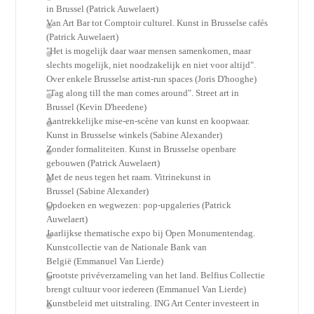
in Brussel (Patrick Auwelaert)
Van Art Bar tot Comptoir culturel. Kunst in Brusselse cafés
(Patrick Auwelaert)
"Het is mogelijk daar waar mensen samenkomen, maar
slechts mogelijk, niet noodzakelijk en niet voor altijd".
Over enkele Brusselse artist-run spaces (Joris D'hooghe)
"Tag along till the man comes around". Street art in
Brussel (Kevin D'heedene)
Aantrekkelijke mise-en-scène van kunst en koopwaar.
Kunst in Brusselse winkels (Sabine Alexander)
Zonder formaliteiten. Kunst in Brusselse openbare
gebouwen (Patrick Auwelaert)
Met de neus tegen het raam. Vitrinekunst in
Brussel (Sabine Alexander)
Opdoeken en wegwezen: pop-upgaleries (Patrick
Auwelaert)
Jaarlijkse thematische expo bij Open Monumentendag.
Kunstcollectie van de Nationale Bank van
België (Emmanuel Van Lierde)
Grootste privéverzameling van het land. Belfius Collectie
brengt cultuur voor iedereen (Emmanuel Van Lierde)
Kunstbeleid met uitstraling. ING Art Center investeert in