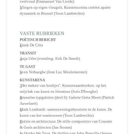
veelvoud (Emmanuel Van Lierde)
Vliegen op eigen vleugels. Kunstencentra creëren aparte
dynamiek in Brussel (Toon Lambrechts)
VASTE RUBRIEKEN
POËTISCH BERICHT
Frank De Crits
TRANSIT
Anja Utler (vertaling: Erik De Smedt)
TE GAST
Sven Verhaeghe (Jean Luc Meulemeester)
KUNSTARENA
"Het maken van boekjes". Kunstenaarsboeken: op het
snijvlak van kunst en literatuur (Joris D'hooghe)
Brusselse topgaleries (deel 6): Galerie Greta Meert (Patrick
Auwelaert)
Mark Lombardi: samenzweringstheorieën in de kunst. De
kunst van het wantrouwen (Toon Lambrechts)
Poëzie en architectuur. De stille composities van Coussée
& Goris architecten (Jan Storms)
In Quirke We Trust. De thrilles van John Banville (Jeroen