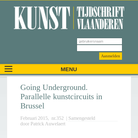
Kunsttijdschrift Vlaanderen
Going Underground.
Parallelle kunstcircuits in
Brussel
Februari 2015
, nr.
352
| Samengesteld
door
Patrick Auwelaert