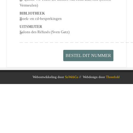
Vermeulen)
BIBLIOTHEEK
Boek- en cd-besprekingen
UITSMIJTER
Salons des Réfusés (Sven Gatz)
BESTEL DIT NUMMER
Webontwikkeling door
SoWebCo
// Webdesign door
Threefold