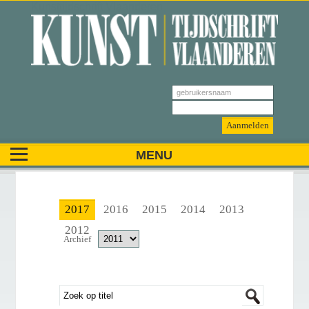
Kunsttijdschrift Vlaanderen
2017
2016
2015
2014
2013
2012
Archief