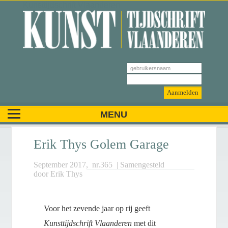
Kunsttijdschrift Vlaanderen
Erik Thys Golem Garage
September 2017
, nr.
365
| Samengesteld
door
Erik Thys
Voor het zevende jaar op rij geeft
Kunsttijdschrift Vlaanderen
met dit