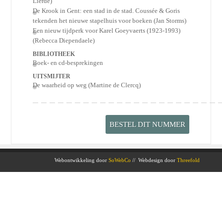
Lierde)
De Krook in Gent: een stad in de stad. Coussée & Goris
tekenden het nieuwe stapelhuis voor boeken (Jan Storms)
Een nieuw tijdperk voor Karel Goeyvaerts (1923-1993)
(Rebecca Diependaele)
BIBLIOTHEEK
Boek- en cd-besprekingen
UITSMIJTER
De waarheid op weg (Martine de Clercq)
BESTEL DIT NUMMER
Webontwikkeling door
SoWebCo
// Webdesign door
Threefold