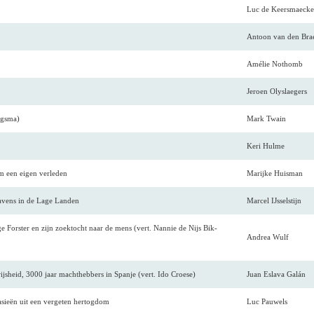
Luc de Keersmaecke
Antoon van den Bra
Amélie Nothomb
Jeroen Olyslaegers
rgsma)
Mark Twain
Keri Hulme
m een eigen verleden
Marijke Huisman
avens in de Lage Landen
Marcel IJsselstijn
ge Forster en zijn zoektocht naar de mens (vert. Nannie de Nijs Bik-
Andrea Wulf
jsheid, 3000 jaar machthebbers in Spanje (vert. Ido Croese)
Juan Eslava Galán
tasieën uit een vergeten hertogdom
Luc Pauwels