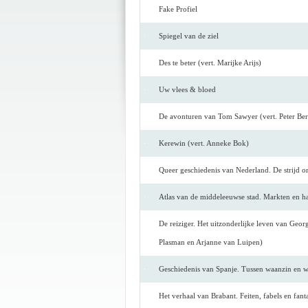
Fake Profiel
Spiegel van de ziel
Des te beter (vert. Marijke Arijs)
Uw vlees & bloed
De avonturen van Tom Sawyer (vert. Peter Be
Kerewin (vert. Anneke Bok)
Queer geschiedenis van Nederland. De strijd o
Atlas van de middeleeuwse stad. Markten en h
De reiziger. Het uitzonderlijke leven van Geor
Plasman en Arjanne van Luipen)
Geschiedenis van Spanje. Tussen waanzin en wi
Het verhaal van Brabant. Feiten, fabels en fan