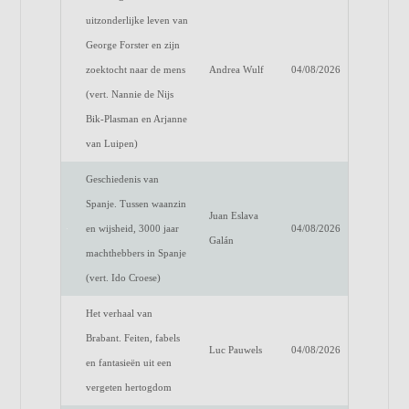
uitzonderlijke leven van
George Forster en zijn
zoektocht naar de mens
Andrea Wulf
04/08/2026
(vert. Nannie de Nijs
Bik-Plasman en Arjanne
van Luipen)
Geschiedenis van
Spanje. Tussen waanzin
Juan Eslava
en wijsheid, 3000 jaar
04/08/2026
Galán
machthebbers in Spanje
(vert. Ido Croese)
Het verhaal van
Brabant. Feiten, fabels
Luc Pauwels
04/08/2026
en fantasieën uit een
vergeten hertogdom