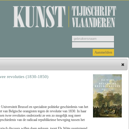
Kunsttijdschrift Vlaanderen
wee revoluties (1830-1850)
Hieronder vindt u de jongste recensies. Selecteer
een genre, vervolgens selecteer de recensie die u
wenst u te bekijken en klik tenslotte op 'Lees
recensie'.
 Universiteit Brussel en specialiste politieke geschiedenis van het
et van Belgische orangisten tegen de revolutie van 1830. In haar
sen twee revoluties onderzoekt ze een zo mogelijk nog meer
Zoeken
Genre
 geschiedenis van de radicaal republikeinse beweging tussen het
orisch discours willen doen geloven, toont Els Witte overtuigend