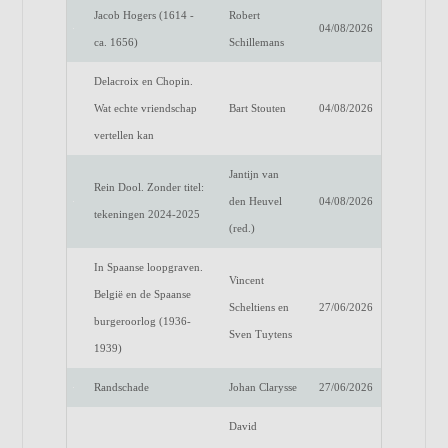
Jacob Hogers (1614 -
Robert
04/08/2026
ca. 1656)
Schillemans
Delacroix en Chopin.
Wat echte vriendschap
Bart Stouten
04/08/2026
vertellen kan
Jantijn van
Rein Dool. Zonder titel:
den Heuvel
04/08/2026
tekeningen 2024-2025
(red.)
In Spaanse loopgraven.
Vincent
België en de Spaanse
Scheltiens en
27/06/2026
burgeroorlog (1936-
Sven Tuytens
1939)
Randschade
Johan Clarysse
27/06/2026
David