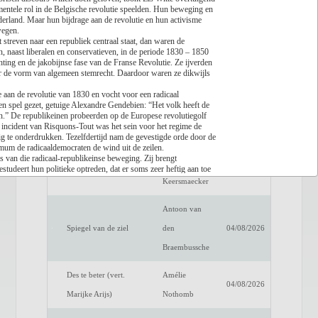
mentele rol in de Belgische revolutie speelden. Hun beweging en
derland. Maar hun bijdrage aan de revolutie en hun activisme
Lees recensie
wegen.
t streven naar een republiek centraal staat, dan waren de
Titel
Auteur
Datum
, naast liberalen en conservatieven, in de periode 1830 – 1850
chting en de jakobijnse fase van de Franse Revolutie. Ze ijverden
Een verwittigd man is
Dimitri
der de vorm van algemeen stemrecht. Daardoor waren ze dikwijls
04/08/2026
niets waard
Verhulst
 aan de revolutie van 1830 en vocht voor een radicaal
en spel gezet, getuige Alexandre Gendebien: “Het volk heeft de
Het raadsel van de
Benno
en.” De republikeinen probeerden op de Europese revolutiegolf
04/08/2026
t incident van Risquons-Tout was het sein voor het regime de
anderen
Barnard
g te onderdrukken. Tezelfdertijd nam de gevestigde orde door de
nimum de radicaaldemocraten de wind uit de zeilen.
s van die radicaal-republikeinse beweging. Zij brengt
Luc de
studeert hun politieke optreden, dat er soms zeer heftig aan toe
Fake Profiel
04/08/2026
 tot de toenmalige vertooggemeenschap, en ze beschrijft de
Keersmaecker
ideologische project.
is van de radicaal-republikeinse beweging voor het ontstaan, de
Antoon van
ië. Ze speelden boven hun gewicht en drukten hun stempel op een
weging in 1848 verzeilden een deel van het radicaaldemocratische
Spiegel van de ziel
den
04/08/2026
e of progressieve liberalisme, de jonge sociaal democratie en de
 voor de verruiming van het kierrecht.
Braembussche
sche bijdrage, die een lacune in het historisch discours en de
Des te beter (vert.
Amélie
04/08/2026
Marijke Arijs)
Nothomb