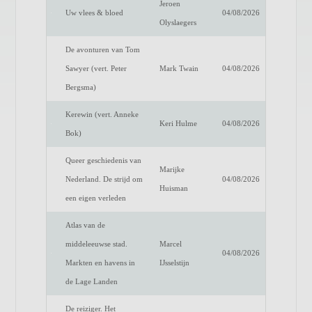
Jeroen
Uw vlees & bloed
04/08/2026
Olyslaegers
De avonturen van Tom
Sawyer (vert. Peter
Mark Twain
04/08/2026
Bergsma)
Kerewin (vert. Anneke
Keri Hulme
04/08/2026
Bok)
Queer geschiedenis van
Marijke
Nederland. De strijd om
04/08/2026
Huisman
een eigen verleden
Atlas van de
middeleeuwse stad.
Marcel
04/08/2026
Markten en havens in
IJsselstijn
de Lage Landen
De reiziger. Het