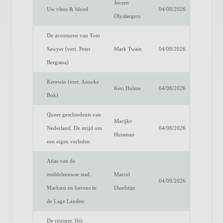
Jeroen
Uw vlees & bloed
04/08/2026
Olyslaegers
De avonturen van Tom
Sawyer (vert. Peter
Mark Twain
04/08/2026
Bergsma)
Kerewin (vert. Anneke
Keri Hulme
04/08/2026
Bok)
Queer geschiedenis van
Marijke
Nederland. De strijd om
04/08/2026
Huisman
een eigen verleden
Atlas van de
middeleeuwse stad.
Marcel
04/08/2026
Markten en havens in
IJsselstijn
de Lage Landen
De reiziger. Het