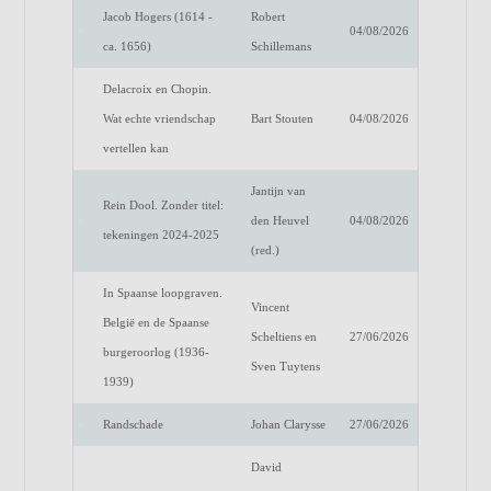
Jacob Hogers (1614 -
Robert
04/08/2026
ca. 1656)
Schillemans
Delacroix en Chopin.
Wat echte vriendschap
Bart Stouten
04/08/2026
vertellen kan
Jantijn van
Rein Dool. Zonder titel:
den Heuvel
04/08/2026
tekeningen 2024-2025
(red.)
In Spaanse loopgraven.
Vincent
België en de Spaanse
Scheltiens en
27/06/2026
burgeroorlog (1936-
Sven Tuytens
1939)
Randschade
Johan Clarysse
27/06/2026
David