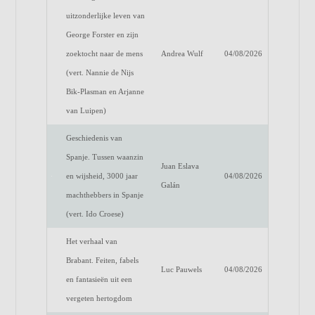
uitzonderlijke leven van
George Forster en zijn
zoektocht naar de mens
Andrea Wulf
04/08/2026
(vert. Nannie de Nijs
Bik-Plasman en Arjanne
van Luipen)
Geschiedenis van
Spanje. Tussen waanzin
Juan Eslava
en wijsheid, 3000 jaar
04/08/2026
Galán
machthebbers in Spanje
(vert. Ido Croese)
Het verhaal van
Brabant. Feiten, fabels
Luc Pauwels
04/08/2026
en fantasieën uit een
vergeten hertogdom