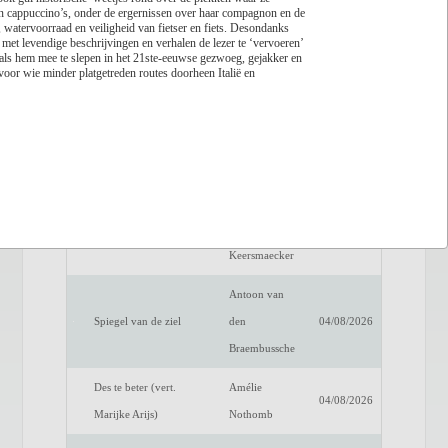
s en cappuccino’s, onder de ergernissen over haar compagnon en de
watervoorraad en veiligheid van fietser en fiets. Desondanks
Lees recensie
 met levendige beschrijvingen en verhalen de lezer te ‘vervoeren’
s als hem mee te slepen in het 21ste-eeuwse gezwoeg, gejakker en
Titel
Auteur
Datum
 voor wie minder platgetreden routes doorheen Italië en
Een verwittigd man is
Dimitri
04/08/2026
niets waard
Verhulst
Het raadsel van de
Benno
04/08/2026
anderen
Barnard
Luc de
Fake Profiel
04/08/2026
Keersmaecker
Antoon van
Spiegel van de ziel
den
04/08/2026
Braembussche
Des te beter (vert.
Amélie
04/08/2026
Marijke Arijs)
Nothomb