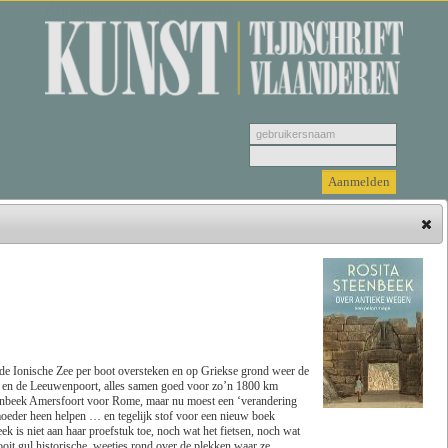
Kunsttijdschrift Vlaanderen
Hieronder vindt u de jongste recensies. Selecteer
een genre, vervolgens selecteer de recensie die u
wenst u te bekijken en klik tenslotte op 'Lees
recensie'.
 de Ionische Zee per boot oversteken en op Griekse grond weer de
n en de Leeuwenpoort, alles samen goed voor zo’n 1800 km
eenbeek Amersfoort voor Rome, maar nu moest een ‘verandering
Zoeken
Genre
 moeder heen helpen … en tegelijk stof voor een nieuw boek
ek is niet aan haar proefstuk toe, noch wat het fietsen, noch wat
trooit gul historische weetjes rond over de plekken waar ze