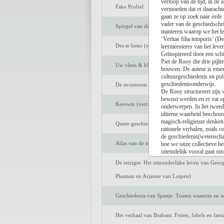
verloop van de tijd, in de
Fake Profiel
vermoeden dat er daarachte
gaan ze op zoek naar orde 
vader van de geschiedschri
Spiegel van de ziel
manieren waarop we het le
‘Veritas filia temporis’ (D
Des te beter (vert. Marijke Arijs)
leermeesteres van het leven
Geïnspireerd door een schi
Piet de Rooy die drie pijle
Uw vlees & bloed
bouwen. De auteur is emer
cultuurgeschiedenis en pol
geschiedenisonderwijs.
De avonturen van Tom Sawyer (vert. Peter Be
De Rooy structureert zijn w
bewust werden en er vat op
Kerewin (vert. Anneke Bok)
onderwerpen. In het tweede
ultieme waarheid beschouw
magisch-religieuze denken 
Queer geschiedenis van Nederland. De strijd o
rationele verhalen, zoals 
de geschiedenis(wetenschap
Atlas van de middeleeuwse stad. Markten en h
hoe we onze collectieve he
uiteindelijk vooral gaat 
De Rooy maakt een zwerftoch
De reiziger. Het uitzonderlijke leven van Geor
opbouwt en voortdurend bi
bewandelt ook zijpaden met
Plasman en Arjanne van Luipen)
te verliezen, recapituleert
tweehonderd bladzijden note
Geschiedenis van Spanje. Tussen waanzin en wi
bureaucratische rompslomp
interesseert.
Het boek wordt afgesloten
Het verhaal van Brabant. Feiten, fabels en fan
Laat ons hopen dat het niet