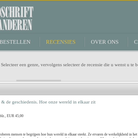
BESTELLEN
RECENSIES
OVER ONS
C
 Selecteer een genre, vervolgens selecteer de recensie die u wenst u te b
Genre
 & de geschiedenis. Hoe onze wereld in elkaar zit
Titel
blz., EUR 45,00
Dimitri Verhulst
Benno Barnard
roberen mensen te begrijpen hoe hun wereld in elkaar steekt. Ze ervaren de werkelijkheid in het