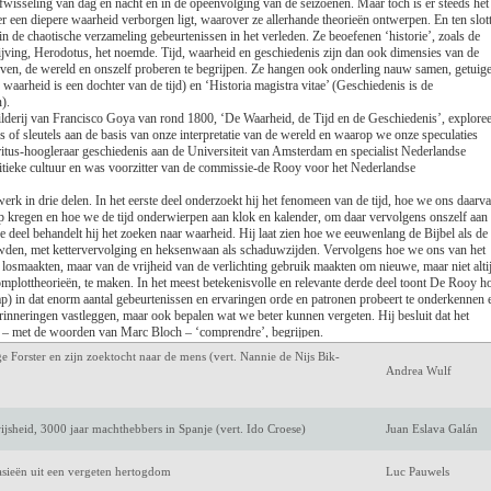
 afwisseling van dag en nacht en in de opeenvolging van de seizoenen. Maar toch is er steeds het
Luc de Keersmaecke
r een diepere waarheid verborgen ligt, waarover ze allerhande theorieën ontwerpen. En ten slot
in de chaotische verzameling gebeurtenissen in het verleden. Ze beoefenen ‘historie’, zoals de
jving, Herodotus, het noemde. Tijd, waarheid en geschiedenis zijn dan ook dimensies van de
Antoon van den Bra
ven, de wereld en onszelf proberen te begrijpen. Ze hangen ook onderling nauw samen, getuig
e waarheid is een dochter van de tijd) en ‘Historia magistra vitae’ (Geschiedenis is de
Amélie Nothomb
).
lderij van Francisco Goya van rond 1800, ‘De Waarheid, de Tijd en de Geschiedenis’, exploree
rs of sleutels aan de basis van onze interpretatie van de wereld en waarop we onze speculaties
Jeroen Olyslaegers
itus-hoogleraar geschiedenis aan de Universiteit van Amsterdam en specialist Nederlandse
itieke cultuur en was voorzitter van de commissie-de Rooy voor het Nederlandse
rgsma)
Mark Twain
erk in drie delen. In het eerste deel onderzoekt hij het fenomeen van de tijd, hoe we ons daarv
 kregen en hoe we de tijd onderwierpen aan klok en kalender, om daar vervolgens onszelf aan 
Keri Hulme
 deel behandelt hij het zoeken naar waarheid. Hij laat zien hoe we eeuwenlang de Bijbel als de
den, met kettervervolging en heksenwaan als schaduwzijden. Vervolgens hoe we ons van het
losmaakten, maar van de vrijheid van de verlichting gebruik maakten om nieuwe, maar niet alti
m een eigen verleden
Marijke Huisman
complottheorieën, te maken. In het meest betekenisvolle en relevante derde deel toont De Rooy h
) in dat enorm aantal gebeurtenissen en ervaringen orde en patronen probeert te onderkennen 
avens in de Lage Landen
Marcel IJsselstijn
rinneringen vastleggen, maar ook bepalen wat we beter kunnen vergeten. Hij besluit dat het
om – met de woorden van Marc Bloch – ‘comprendre’, begrijpen.
t door het verleden. Hij ziet zich eerder als een schilder, die zijn werk toets voor toets
ge Forster en zijn zoektocht naar de mens (vert. Nannie de Nijs Bik-
jkleurt. Hij meandert associatief door de geschiedenis, maakt Homerische uitweidingen en
Andrea Wulf
 tal van wonderlijke anekdotes en merkwaardige inzichten. Wanneer de lezer de grote lijn dreig
 hij op tijd en stond. Zijn werk berust op een omvangrijke belezenheid, getuige de meer dan
n, die niet zelden een alinea beslaan. Het is het werk van een emeritus, die vrij is van
jsheid, 3000 jaar machthebbers in Spanje (vert. Ido Croese)
Juan Eslava Galán
 en de vrijheid heeft gevonden om de geschiedenis te schrijven van wat hem mateloos
 met een omvangrijk notenapparaat van meer dan tweehonderd bladzijden en een personenregist
tasieën uit een vergeten hertogdom
Luc Pauwels
 blijft bij dit boek, dat zou kunnen doorgaan als het geestelijk testament van een erudiete