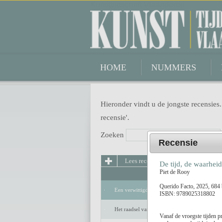
Kunsttijdschrift Vlaanderen
HOME
NUMMERS
Hieronder vindt u de jongste recensies.
recensie'.
Zoeken
Recensie
Lees recensie
De tijd, de waarheid
Piet de Rooy
Querido Facto, 2025, 684 
Een verwittigd man is niets waard
ISBN: 9789025318802
Het raadsel van de anderen
Vanaf de vroegste tijden p