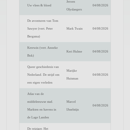
Jeroen
Uw vlees & bloed
04/08/2026
Olyslaegers
De avonturen van Tom
Sawyer (vert. Peter
Mark Twain
04/08/2026
Bergsma)
Kerewin (vert. Anneke
Keri Hulme
04/08/2026
Bok)
Queer geschiedenis van
Marijke
Nederland. De strijd om
04/08/2026
Huisman
een eigen verleden
Atlas van de
middeleeuwse stad.
Marcel
04/08/2026
Markten en havens in
IJsselstijn
de Lage Landen
De reiziger. Het