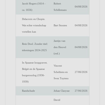
Jacob Hogers (1614 -
Robert
04/08/2026
ca. 1656)
Schillemans
Delacroix en Chopin.
Wat echte vriendschap
Bart Stouten
04/08/2026
vertellen kan
Jantijn van
Rein Dool. Zonder titel:
den Heuvel
04/08/2026
tekeningen 2024-2025
(red.)
In Spaanse loopgraven.
Vincent
België en de Spaanse
Scheltiens en
27/06/2026
burgeroorlog (1936-
Sven Tuytens
1939)
Randschade
Johan Clarysse
27/06/2026
David