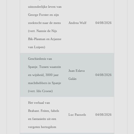
uitzonderlijke leven van
George Forster en zijn
zoektocht naar de mens
Andrea Wulf
04/08/2026
(vert. Nannie de Nijs
Bik-Plasman en Arjanne
van Luipen)
Geschiedenis van
Spanje. Tussen waanzin
Juan Eslava
en wijsheid, 3000 jaar
04/08/2026
Galán
machthebbers in Spanje
(vert. Ido Croese)
Het verhaal van
Brabant. Feiten, fabels
Luc Pauwels
04/08/2026
en fantasieën uit een
vergeten hertogdom