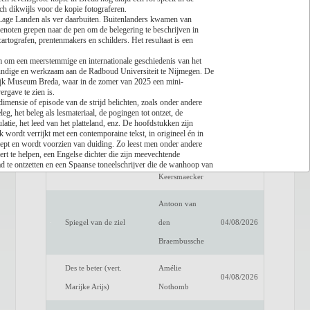
ich dikwijls voor de kopie fotograferen.
 Lage Landen als ver daarbuiten. Buitenlanders kwamen van
Lees recensie
enoten grepen naar de pen om de belegering te beschrijven in
 cartografen, prentenmakers en schilders. Het resultaat is een
Titel
Auteur
Datum
om een meerstemmige en internationale geschiedenis van het
Een verwittigd man is
Dimitri
erkundige en werkzaam aan de Radboud Universiteit te Nijmegen. De
04/08/2026
lijk Museum Breda, waar in de zomer van 2025 een mini-
niets waard
Verhulst
rgave te zien is.
 dimensie of episode van de strijd belichten, zoals onder andere
Het raadsel van de
Benno
eg, het beleg als lesmateriaal, de pogingen tot ontzet, de
04/08/2026
ulatie, het leed van het platteland, enz. De hoofdstukken zijn
anderen
Barnard
wordt verrijkt met een contemporaine tekst, in origineel én in
diept en wordt voorzien van duiding. Zo leest men onder andere
rt te helpen, een Engelse dichter die zijn meevechtende
Luc de
ad te ontzetten en een Spaanse toneelschrijver die de wanhoop van
Fake Profiel
04/08/2026
Keersmaecker
enten in niet minder dan acht verschillende talen. Dat de auteur
arde. Door de aandacht voor de wirwar van perspectieven op het
Antoon van
behoren tot dezelfde partij of uit dezelfde regio komen, sluit het
edenis en de internationalisering van de Tachtigjarige Oorlog in
Spiegel van de ziel
den
04/08/2026
 de tekst en elk hoofdstuk wordt afgesloten met de noten. Een
Braembussche
 vervolledigt deze meerstemmige geschiedenis, die getuigt van een
g is vormgegeven.
Des te beter (vert.
Amélie
04/08/2026
Marijke Arijs)
Nothomb