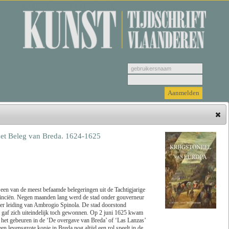
Kunsttijdschrift Vlaanderen
het Beleg van Breda. 1624-1625
Hieronder vindt u de jongste recensies. Selecteer
een genre, vervolgens selecteer de recensie die u
wenst u te bekijken en klik tenslotte op 'Lees
recensie'.
een van de meest befaamde belegeringen uit de Tachtigjarige
inciën. Negen maanden lang werd de stad onder gouverneur
er leiding van Ambrogio Spinola. De stad doorstond
Zoeken
Genre
r gaf zich uiteindelijk toch gewonnen. Op 2 juni 1625 kwam
et gebeuren in de ‘De overgave van Breda’ of ‘Las Lanzas’
 levensgrote kopie in Breda nog altijd een rol speelt in de