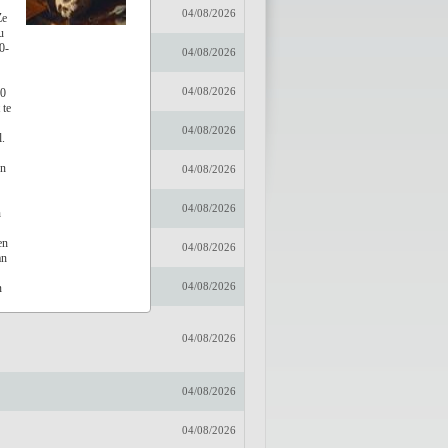
r
04/08/2026
Ze
u
0-
embussche
04/08/2026
04/08/2026
50
 te
04/08/2026
.
en
04/08/2026
04/08/2026
n
en
04/08/2026
an
04/08/2026
n
d
04/08/2026
t
04/08/2026
04/08/2026