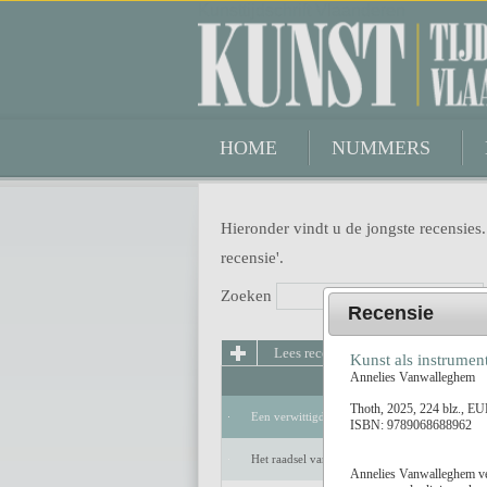
Kunsttijdschrift Vlaanderen
HOME
NUMMERS
Hieronder vindt u de jongste recensies.
recensie'.
Zoeken
Recensie
Lees recensie
Kunst als instrumen
Annelies Vanwalleghem
Thoth, 2025, 224 blz., E
Een verwittigd man is niets waard
ISBN: 9789068688962
Het raadsel van de anderen
Annelies Vanwalleghem ver