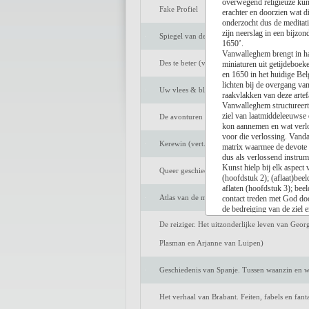
overwegend religieuze kun
Fake Profiel
erachter en doorzien wat d
onderzocht dus de meditati
zijn neerslag in een bijzon
Spiegel van de ziel
1650’.
Vanwalleghem brengt in ha
Des te beter (vert. Marijke Arijs)
miniaturen uit getijdeboe
en 1650 in het huidige Belg
lichten bij de overgang va
Uw vlees & bloed
raakvlakken van deze artefa
Vanwalleghem structureert
ziel van laatmiddeleeuwse
De avonturen van Tom Sawyer (vert. Peter Be
kon aannemen en wat verlos
voor die verlossing. Vanda
Kerewin (vert. Anneke Bok)
matrix waarmee de devote 
dus als verlossend instrum
Kunst hielp bij elk aspect
Queer geschiedenis van Nederland. De strijd o
(hoofdstuk 2); (aflaat)bee
aflaten (hoofdstuk 3); beel
Atlas van de middeleeuwse stad. Markten en h
contact treden met God doo
de bedreiging van de ziel 
In het slothoofdstuk ‘Inst
De reiziger. Het uitzonderlijke leven van Geor
Kan deze vergeten kunst m
antwoord. Kunst die emotie
Plasman en Arjanne van Luipen)
iets wat niet tastbaar is e
inzicht en begrip.
Geschiedenis van Spanje. Tussen waanzin en wi
Annelies Vanwalleghem schr
Achteraan vervolledigen not
lezer grondig leert kijken e
Het verhaal van Brabant. Feiten, fabels en fan