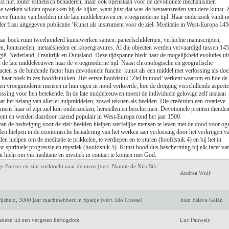
st niet louter esthetisch benaderen, maar ook openstaan voor de devotionele mechanismen
Luc de Keersmaecke
ie werken wilden opwekken bij de kijker, want juist dat was de bestaansreden van deze kunst. 
eve functie van beelden in de late middeleeuwen en vroegmoderne tijd. Haar onderzoek vindt n
der fraai uitgegeven publicatie ‘Kunst als instrument voor de ziel. Meditatie in West-Europa 145
Antoon van den Bra
ar boek ruim tweehonderd kunstwerken samen: paneelschilderijen, verluchte manuscripten,
Amélie Nothomb
ken, houtsneden, metaalsneden en kopergravures. Al die objecten werden vervaardigd tussen 14
ië, Nederland, Frankrijk en Duitsland. Deze tijdspanne biedt haar de mogelijkheid evoluties uit
n de late middeleeuwen naar de vroegmoderne tijd. Naast chronologische en geografische
Jeroen Olyslaegers
cten is de bindende factor hun devotionele functie: kunst als een middel met verlossing als doel
 haar boek in zes hoofdstukken. Het eerste hoofdstuk ‘Ziel in nood’ verkent waarom en hoe de
 en vroegmoderne mensen in hun ogen in nood verkeerde, hoe de dreiging verschillende aspect
rgsma)
Mark Twain
sing voor hen betekende. In de late middeleeuwen moest de individuele gelovige zelf instaan
ar het belang van allerlei hulpmiddelen, zowel teksten als beelden. Die creëerden een creatieve
Keri Hulme
mens haar of zijn ziel kon onderzoeken, herstellen en beschermen. Devotionele prenten diende
ent en werden daardoor razend populair in West-Europa rond het jaar 1500.
 van de bedreiging voor de ziel: beelden hielpen sterfelijke mensen te leven met de dood voor og
m een eigen verleden
Marijke Huisman
lden hielpen in de economische benadering van het werken aan verlossing door het verkrijgen v
den hielpen om de meditatie te prikkelen, te verdiepen en te sturen (hoofdstuk 4) en bij het in
avens in de Lage Landen
Marcel IJsselstijn
r spirituele progressie en mystiek (hoofdstuk 5). Kunst bood dus bescherming bij elk facet va
en hielp om via meditatie en mystiek in contact te komen met God.
rument voor de hedendaagse ziel’ actualiseert Vanwalleghem haar kunsthistorische de zoektocht.
ge Forster en zijn zoektocht naar de mens (vert. Nannie de Nijs Bik-
isschien een instrument vormen voor onze ziel? Zij geeft daarop een genuanceerd en inspireren
Andrea Wulf
s opwekt, kan immers helen en leiden tot zelfintrospectie. Kunst kan nog steeds verbinden me
n buiten het zelf ligt. Vanuit het kunstwerk kan de beschouwer via innerlijke gevoelens komen tot
jsheid, 3000 jaar machthebbers in Spanje (vert. Ido Croese)
Juan Eslava Galán
eef een bijzonder inspirerend werk. De kleurenillustraties zijn zeer verzorgd gereproduceerd.
en en een degelijke bibliografie deze bijzonder fraai met leeslint uitgegeven publicatie, die de
n uitnodigt tot een zekere meditatieve introspectie.
tasieën uit een vergeten hertogdom
Luc Pauwels