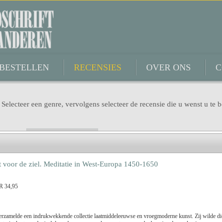
BESTELLEN
RECENSIES
OVER ONS
C
 Selecteer een genre, vervolgens selecteer de recensie die u wenst u te b
Genre
t voor de ziel. Meditatie in West-Europa 1450-1650
Titel
UR 34,95
Dimitri Verhulst
Benno Barnard
zamelde een indrukwekkende collectie laatmiddeleeuwse en vroegmoderne kunst. Zij wilde di