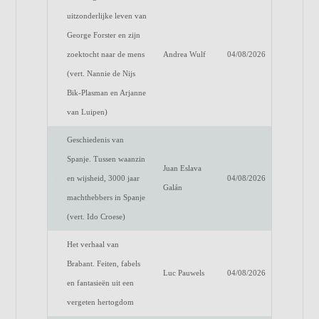
uitzonderlijke leven van
George Forster en zijn
zoektocht naar de mens
Andrea Wulf
04/08/2026
(vert. Nannie de Nijs
Bik-Plasman en Arjanne
van Luipen)
Geschiedenis van
Spanje. Tussen waanzin
Juan Eslava
en wijsheid, 3000 jaar
04/08/2026
Galán
machthebbers in Spanje
(vert. Ido Croese)
Het verhaal van
Brabant. Feiten, fabels
Luc Pauwels
04/08/2026
en fantasieën uit een
vergeten hertogdom