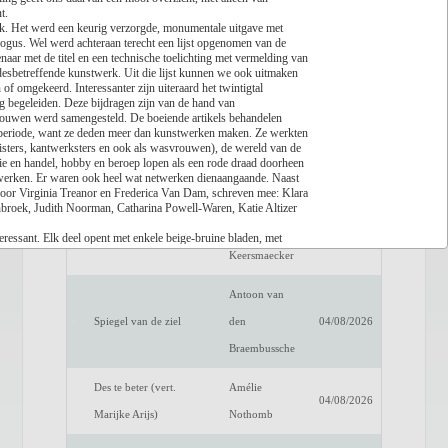
nt.
oek. Het werd een keurig verzorgde, monumentale uitgave met
Lees recensie
logus. Wel werd achteraan terecht een lijst opgenomen van de
aar met de titel en een technische toelichting met vermelding van
Titel
Auteur
Datum
 desbetreffende kunstwerk. Uit die lijst kunnen we ook uitmaken
f omgekeerd. Interessanter zijn uiteraard het twintigtal
Een verwittigd man is
Dimitri
g begeleiden. Deze bijdragen zijn van de hand van
04/08/2026
 vrouwen werd samengesteld. De boeiende artikels behandelen
niets waard
Verhulst
e periode, want ze deden meer dan kunstwerken maken. Ze werkten
naaisters, kantwerksters en ook als wasvrouwen), de wereld van de
Het raadsel van de
Benno
e en handel, hobby en beroep lopen als een rode draad doorheen
04/08/2026
werken. Er waren ook heel wat netwerken dienaangaande. Naast
anderen
Barnard
k door Virginia Treanor en Frederica Van Dam, schreven mee: Klara
roek, Judith Noorman, Catharina Powell-Waren, Katie Altizer
Luc de
ressant. Elk deel opent met enkele beige-bruine bladen, met
Fake Profiel
04/08/2026
ijkelijk en schitterend geïllustreerd met een uitmuntende serie
Keersmaecker
erfect gecomponeerd tussen de vlot geschreven teksten. De noten
rd een uitgebreide bibliografie en een personenindex opgenomen.
Antoon van
orechten en de medewerkers in de ruime zin werden achteraan
elijke publicatie die ook toegankelijk is voor een breed
Spiegel van de ziel
den
04/08/2026
Braembussche
Des te beter (vert.
Amélie
04/08/2026
Marijke Arijs)
Nothomb