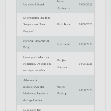
Jeroen
Uw vlees & bloed
04/08/2026
Olyslaegers
De avonturen van Tom
Sawyer (vert. Peter
Mark Twain
04/08/2026
Bergsma)
Kerewin (vert. Anneke
Keri Hulme
04/08/2026
Bok)
Queer geschiedenis van
Marijke
Nederland. De strijd om
04/08/2026
Huisman
een eigen verleden
Atlas van de
middeleeuwse stad.
Marcel
04/08/2026
Markten en havens in
IJsselstijn
de Lage Landen
De reiziger. Het