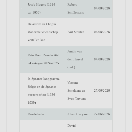
Jacob Hogers (1614 -
Robert
04/08/2026
ca. 1656)
Schillemans
Delacroix en Chopin.
Wat echte vriendschap
Bart Stouten
04/08/2026
vertellen kan
Jantijn van
Rein Dool. Zonder titel:
den Heuvel
04/08/2026
tekeningen 2024-2025
(red.)
In Spaanse loopgraven.
Vincent
België en de Spaanse
Scheltiens en
27/06/2026
burgeroorlog (1936-
Sven Tuytens
1939)
Randschade
Johan Clarysse
27/06/2026
David