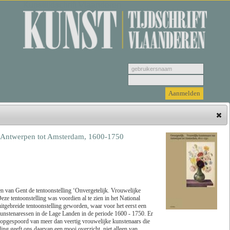
Kunsttijdschrift Vlaanderen
n Antwerpen tot Amsterdam, 1600-1750
Hieronder vindt u de jongste recensies. Selecteer
een genre, vervolgens selecteer de recensie die u
wenst u te bekijken en klik tenslotte op 'Lees
recensie'.
 van Gent de tentoonstelling ‘Onvergetelijk. Vrouwelijke
 tentoonstelling was voordien al te zien in het National
tgebreide tentoonstelling geworden, waar voor het eerst een
Zoeken
Genre
nstenaressen in de Lage Landen in de periode 1600 - 1750. Er
en opgespoord van meer dan veertig vrouwelijke kunstenaars die
ng geeft ons daarvan een mooi overzicht, niet alleen van