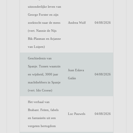
uitzonderlijke leven van
George Forster en zijn
zoektocht naar de mens
Andrea Wulf
04/08/2026
(vert. Nannie de Nijs
Bik-Plasman en Arjanne
van Luipen)
Geschiedenis van
Spanje. Tussen waanzin
Juan Eslava
en wijsheid, 3000 jaar
04/08/2026
Galán
machthebbers in Spanje
(vert. Ido Croese)
Het verhaal van
Brabant. Feiten, fabels
Luc Pauwels
04/08/2026
en fantasieën uit een
vergeten hertogdom