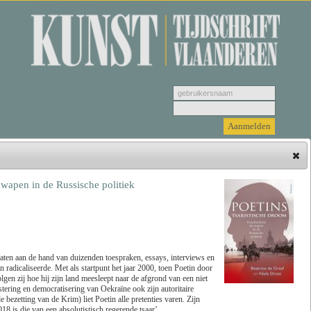
Kunsttijdschrift Vlaanderen
 wapen in de Russische politiek
Hieronder vindt u de jongste recensies. Selecteer
een genre, vervolgens selecteer de recensie die u
wenst u te bekijken en klik tenslotte op 'Lees
recensie'.
laten aan de hand van duizenden toespraken, essays, interviews en
n radicaliseerde. Met als startpunt het jaar 2000, toen Poetin door
gen zij hoe hij zijn land meesleept naar de afgrond van een niet
Zoeken
Genre
stering en democratisering van Oekraïne ook zijn autoritaire
bezetting van de Krim) liet Poetin alle pretenties varen. Zijn
18 is die van een absolutistisch regerende tsaar’.