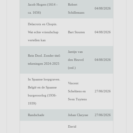
Jacob Hogers (1614 -
Robert
04/08/2026
ca. 1656)
Schillemans
Delacroix en Chopin.
Wat echte vriendschap
Bart Stouten
04/08/2026
vertellen kan
Jantijn van
Rein Dool. Zonder titel:
den Heuvel
04/08/2026
tekeningen 2024-2025
(red.)
In Spaanse loopgraven.
Vincent
België en de Spaanse
Scheltiens en
27/06/2026
burgeroorlog (1936-
Sven Tuytens
1939)
Randschade
Johan Clarysse
27/06/2026
David