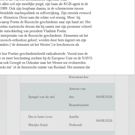
n allen wel zijn moeilijke jeugd, zijn baan als KGB-agent in de
1989. Ook zijn loopbaan daarna, in de schemerzone tussen
Lees recensie
gebreidelde machtspolitiek en zelfverrijking. Zijn retoriek evenwel
ie. Historicus Drost nam die echter wel ernstig. Meer: hij
Titel
Auteur
Datum
waarop Poetin de Russische geschiedenis naar zijn hand zet. Het
oetins tsaristische droom dat hij samen met zijn promotor schreef.
Een verwittigd man is
Dimitri
sche ontwikkeling van president Vladimir Poetin.
04/08/2026
ve interpretatie van de Russische geschiedenis. Elementen uit het
niets waard
Verhulst
 Russisch-orthodoxe geloof, worden door hem ingezet om zijn
tanders (‘de demonen uit het Westen’) te beschouwen als
Het raadsel van de
Benno
04/08/2026
 hoe Poetins geschiedenisbeeld radicaliseerde. Vooral toen de
anderen
Barnard
er en meer beschutting zochten bij de Europese Unie en de NAVO.
at ook Georgië en Oekraïne naar het Westen toe evolueerden.
eski mir’ of de historische ruimte van Rusland. Het moment dat
Luc de
Fake Profiel
04/08/2026
pes (orthodoxie, autocratie en nationalisme) wierp hij Rusland
Keersmaecker
etin nam vanaf 2014 afscheid van westerse ideeën over de
smacht, leggen beide historici uit.
Antoon van
 volledig van dam. Ondanks de zware verliezen van het Russische
Spiegel van de ziel
den
04/08/2026
gedegen onderzoek gebaseerd en actueel boek, dat inzicht biedt
, van Poetins beleid. Wel wordt enige voorkennis van de lezer
Braembussche
noten en register.
Des te beter (vert.
Amélie
04/08/2026
Marijke Arijs)
Nothomb