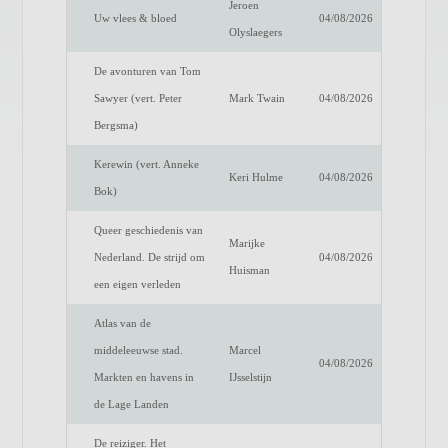
Jeroen
Uw vlees & bloed
04/08/2026
Olyslaegers
De avonturen van Tom
Sawyer (vert. Peter
Mark Twain
04/08/2026
Bergsma)
Kerewin (vert. Anneke
Keri Hulme
04/08/2026
Bok)
Queer geschiedenis van
Marijke
Nederland. De strijd om
04/08/2026
Huisman
een eigen verleden
Atlas van de
middeleeuwse stad.
Marcel
04/08/2026
Markten en havens in
IJsselstijn
de Lage Landen
De reiziger. Het