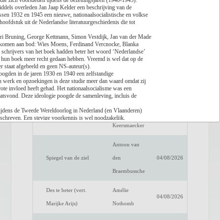
n die zich voortdeden tijdens de bezettingsjaren (1940-1945).
ddels overleden Jan Jaap Kelder een beschrijving van de
sen 1932 en 1945 een nieuwe, nationaalsocialistische en volkse
Lees recensie
n hoofdstuk uit de Nederlandse literatuurgeschiedenis die tot
Titel
Auteur
Datum
Henri Bruning, George Kettmann, Simon Vestdijk, Jan van der Made
s komen aan bod: Wies Moens, Ferdinand Vercnocke, Blanka
Een verwittigd man is
Dimitri
 schrijvers van het boek hadden beter het woord ‘Nederlandse’
04/08/2026
 hun boek meer recht gedaan hebben. Vreemd is wel dat op de
niets waard
Verhulst
 staat afgebeeld en geen NS-auteur(s).
oogden in de jaren 1930 en 1940 een zelfstandige
Het raadsel van de
Benno
un werk en opzoekingen is deze studie meer dan waard omdat zij
04/08/2026
rote invloed heeft gehad. Het nationaalsocialisme was een
anderen
Barnard
laatsvond. Deze ideologie poogde de samenleving, incluis de
 tijdens de Tweede Wereldoorlog in Nederland (en Vlaanderen)
Luc de
eschreven. Een stevige voorkennis is wel noodzakelijk.
Fake Profiel
04/08/2026
rendruk. Achteraan is een reeks biografietjes met de belangrijkste
Keersmaecker
rsonen- als een zakenregister.
Antoon van
Spiegel van de ziel
den
04/08/2026
Braembussche
Des te beter (vert.
Amélie
04/08/2026
Marijke Arijs)
Nothomb