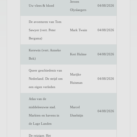
Jeroen
Uw vlees & bloed
04/08/2026
Olyslaegers
De avonturen van Tom
Sawyer (vert. Peter
Mark Twain
04/08/2026
Bergsma)
Kerewin (vert. Anneke
Keri Hulme
04/08/2026
Bok)
Queer geschiedenis van
Marijke
Nederland. De strijd om
04/08/2026
Huisman
een eigen verleden
Atlas van de
middeleeuwse stad.
Marcel
04/08/2026
Markten en havens in
IJsselstijn
de Lage Landen
De reiziger. Het