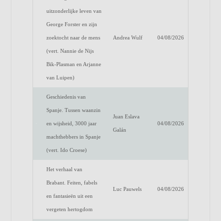
uitzonderlijke leven van
George Forster en zijn
zoektocht naar de mens
Andrea Wulf
04/08/2026
(vert. Nannie de Nijs
Bik-Plasman en Arjanne
van Luipen)
Geschiedenis van
Spanje. Tussen waanzin
Juan Eslava
en wijsheid, 3000 jaar
04/08/2026
Galán
machthebbers in Spanje
(vert. Ido Croese)
Het verhaal van
Brabant. Feiten, fabels
Luc Pauwels
04/08/2026
en fantasieën uit een
vergeten hertogdom