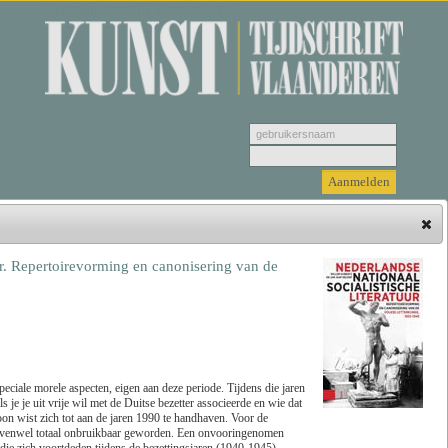
Kunsttijdschrift Vlaanderen
uur. Repertoirevorming en canonisering van de
Hieronder vindt u de jongste recensies. Selecteer
een genre, vervolgens selecteer de recensie die u
wenst u te bekijken en klik tenslotte op 'Lees
recensie'.
ciale morele aspecten, eigen aan deze periode. Tijdens die jaren
 je je uit vrije wil met de Duitse bezetter associeerde en wie dat
Zoeken
Genre
on wist zich tot aan de jaren 1990 te handhaven. Voor de
 evenwel totaal onbruikbaar geworden. Een onvooringenomen