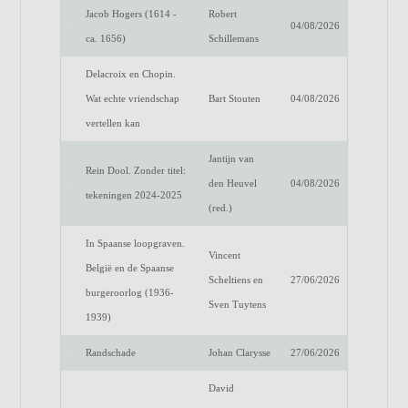
Jacob Hogers (1614 -
Robert
04/08/2026
ca. 1656)
Schillemans
Delacroix en Chopin.
Wat echte vriendschap
Bart Stouten
04/08/2026
vertellen kan
Jantijn van
Rein Dool. Zonder titel:
den Heuvel
04/08/2026
tekeningen 2024-2025
(red.)
In Spaanse loopgraven.
Vincent
België en de Spaanse
Scheltiens en
27/06/2026
burgeroorlog (1936-
Sven Tuytens
1939)
Randschade
Johan Clarysse
27/06/2026
David