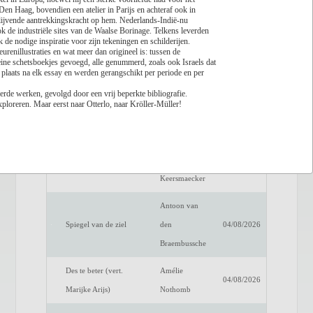
Den Haag, bovendien een atelier in Parijs en achteraf ook in
ijvende aantrekkingskracht op hem. Nederlands-Indië-nu
Lees recensie
k de industriële sites van de Waalse Borinage. Telkens leverden
 de nodige inspiratie voor zijn tekeningen en schilderijen.
Titel
Auteur
Datum
eurenillustraties en wat meer dan origineel is: tussen de
leine schetsboekjes gevoegd, alle genummerd, zoals ook Israels dat
Een verwittigd man is
Dimitri
 plaats na elk essay en werden gerangschikt per periode en per
04/08/2026
niets waard
Verhulst
erde werken, gevolgd door een vrij beperkte bibliografie.
xploreren. Maar eerst naar Otterlo, naar Kröller-Müller!
Het raadsel van de
Benno
04/08/2026
anderen
Barnard
Luc de
Fake Profiel
04/08/2026
Keersmaecker
Antoon van
Spiegel van de ziel
den
04/08/2026
Braembussche
Des te beter (vert.
Amélie
04/08/2026
Marijke Arijs)
Nothomb