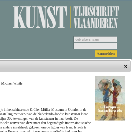
Kunsttijdschrift Vlaanderen
, Michael Wintle
Hieronder vindt u de jongste recensies. Selecteer
een genre, vervolgens selecteer de recensie die u
wenst u te bekijken en klik tenslotte op 'Lees
recensie'.
je in het schitterende Kröller-Müller Museum in Otterlo, in de
onstelling met werk van de Nederlands-Joodse kunstenaar Isaac
bijna 300 tekeningen van de kunstenaar in haar bezit. De
Zoeken
Genre
 artistieke oeuvre van deze meer dan begenadigde impressionistische
en andere invalshoek gekozen om de figuur van Isaac Israels te
kel in Europa, hoewel hij een sterke voorliefde had voor het