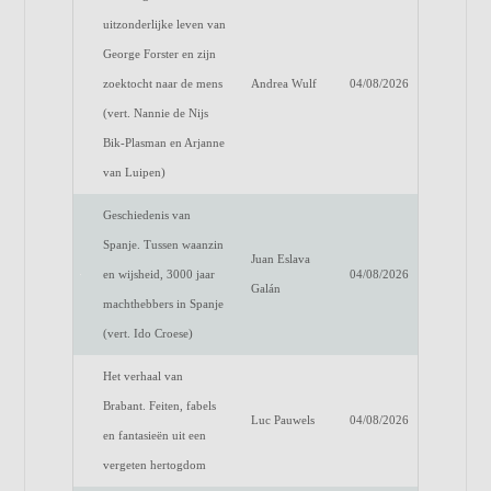
uitzonderlijke leven van
George Forster en zijn
zoektocht naar de mens
Andrea Wulf
04/08/2026
(vert. Nannie de Nijs
Bik-Plasman en Arjanne
van Luipen)
Geschiedenis van
Spanje. Tussen waanzin
Juan Eslava
en wijsheid, 3000 jaar
04/08/2026
Galán
machthebbers in Spanje
(vert. Ido Croese)
Het verhaal van
Brabant. Feiten, fabels
Luc Pauwels
04/08/2026
en fantasieën uit een
vergeten hertogdom