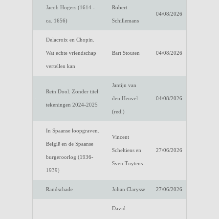
Jacob Hogers (1614 -
Robert
04/08/2026
ca. 1656)
Schillemans
Delacroix en Chopin.
Wat echte vriendschap
Bart Stouten
04/08/2026
vertellen kan
Jantijn van
Rein Dool. Zonder titel:
den Heuvel
04/08/2026
tekeningen 2024-2025
(red.)
In Spaanse loopgraven.
Vincent
België en de Spaanse
Scheltiens en
27/06/2026
burgeroorlog (1936-
Sven Tuytens
1939)
Randschade
Johan Clarysse
27/06/2026
David