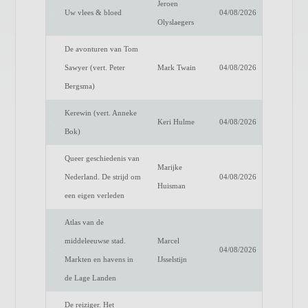
Jeroen
Uw vlees & bloed
04/08/2026
Olyslaegers
De avonturen van Tom
Sawyer (vert. Peter
Mark Twain
04/08/2026
Bergsma)
Kerewin (vert. Anneke
Keri Hulme
04/08/2026
Bok)
Queer geschiedenis van
Marijke
Nederland. De strijd om
04/08/2026
Huisman
een eigen verleden
Atlas van de
middeleeuwse stad.
Marcel
04/08/2026
Markten en havens in
IJsselstijn
de Lage Landen
De reiziger. Het