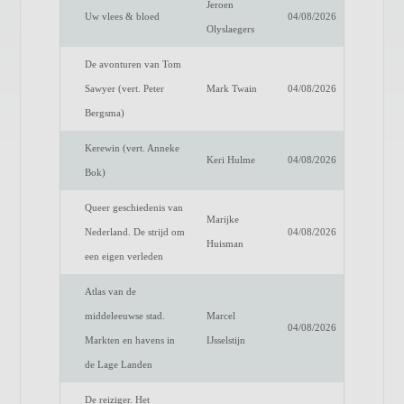
Jeroen
Uw vlees & bloed
04/08/2026
Olyslaegers
De avonturen van Tom
Sawyer (vert. Peter
Mark Twain
04/08/2026
Bergsma)
Kerewin (vert. Anneke
Keri Hulme
04/08/2026
Bok)
Queer geschiedenis van
Marijke
Nederland. De strijd om
04/08/2026
Huisman
een eigen verleden
Atlas van de
middeleeuwse stad.
Marcel
04/08/2026
Markten en havens in
IJsselstijn
de Lage Landen
De reiziger. Het