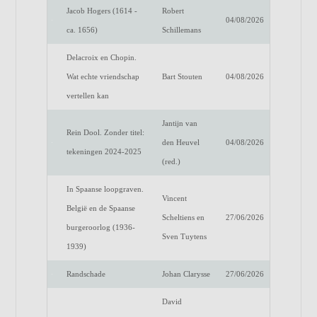
Jacob Hogers (1614 -
Robert
04/08/2026
ca. 1656)
Schillemans
Delacroix en Chopin.
Wat echte vriendschap
Bart Stouten
04/08/2026
vertellen kan
Jantijn van
Rein Dool. Zonder titel:
den Heuvel
04/08/2026
tekeningen 2024-2025
(red.)
In Spaanse loopgraven.
Vincent
België en de Spaanse
Scheltiens en
27/06/2026
burgeroorlog (1936-
Sven Tuytens
1939)
Randschade
Johan Clarysse
27/06/2026
David