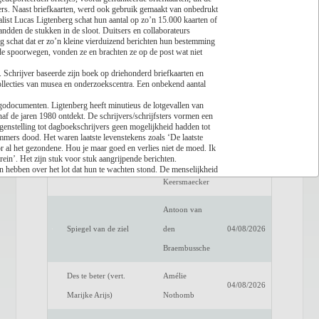
jvers. Naast briefkaarten, werd ook gebruik gemaakt van onbedrukt
nalist Lucas Ligtenberg schat hun aantal op zo’n 15.000 kaarten of
Lees recensie
landden de stukken in de sloot. Duitsers en collaborateurs
rg schat dat er zo’n kleine vierduizend berichten hun bestemming
Titel
Auteur
Datum
e spoorwegen, vonden ze en brachten ze op de post wat niet
Een verwittigd man is
Dimitri
 Schrijver baseerde zijn boek op driehonderd briefkaarten en
04/08/2026
llecties van musea en onderzoekscentra. Een onbekend aantal
niets waard
Verhulst
egodocumenten. Ligtenberg heeft minutieus de lotgevallen van
Het raadsel van de
Benno
naf de jaren 1980 ontdekt. De schrijvers/schrijfsters vormen een
04/08/2026
genstelling tot dagboekschrijvers geen mogelijkheid hadden tot
anderen
Barnard
mmers dood. Het waren laatste levenstekens zoals ‘De laatste
 al het gezondene. Hou je maar goed en verlies niet de moed. Ik
rein’. Het zijn stuk voor stuk aangrijpende berichten.
Luc de
hebben over het lot dat hun te wachten stond. De menselijkheid
Fake Profiel
04/08/2026
het wrede einde dat hen opwachtte. Een boek dat men na lezing niet
Keersmaecker
ie en register.
Antoon van
Spiegel van de ziel
den
04/08/2026
Braembussche
Des te beter (vert.
Amélie
04/08/2026
Marijke Arijs)
Nothomb