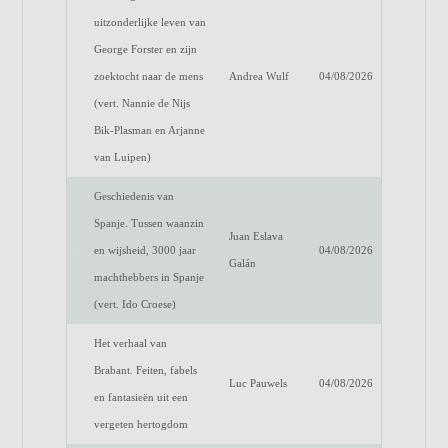
uitzonderlijke leven van
George Forster en zijn
zoektocht naar de mens
Andrea Wulf
04/08/2026
(vert. Nannie de Nijs
Bik-Plasman en Arjanne
van Luipen)
Geschiedenis van
Spanje. Tussen waanzin
Juan Eslava
en wijsheid, 3000 jaar
04/08/2026
Galán
machthebbers in Spanje
(vert. Ido Croese)
Het verhaal van
Brabant. Feiten, fabels
Luc Pauwels
04/08/2026
en fantasieën uit een
vergeten hertogdom