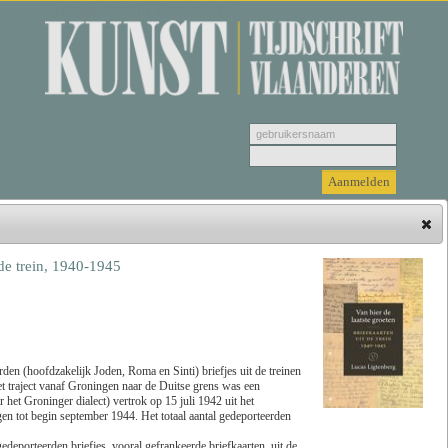
Kunsttijdschrift Vlaanderen
 de trein, 1940-1945
Hieronder vindt u de jongste recensies. Selecteer
een genre, vervolgens selecteer de recensie die u
wenst u te bekijken en klik tenslotte op 'Lees
recensie'.
en (hoofdzakelijk Joden, Roma en Sinti) briefjes uit de treinen
t traject vanaf Groningen naar de Duitse grens was een
 het Groninger dialect) vertrok op 15 juli 1942 uit het
Zoeken
Genre
 tot begin september 1944. Het totaal aantal gedeporteerden
eporteerden briefjes, vooral gefrankeerde briefkaarten, uit de