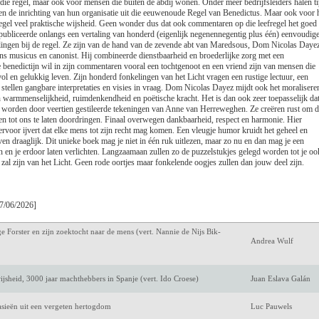
s die regel, maar ook voor mensen die buiten de abdij wonen. Onder meer bedrijfsleiders halen t
Luc de Keersmaecke
 en de inrichting van hun organisatie uit die eeuwenoude Regel van Benedictus. Maar ook voor 
regel veel praktische wijsheid. Geen wonder dus dat ook commentaren op die leefregel het goed
 publiceerde onlangs een vertaling van honderd (eigenlijk negenennegentig plus één) eenvoudig
Antoon van den Bra
lingen bij de regel. Ze zijn van de hand van de zevende abt van Maredsous, Dom Nicolas Daye
s musicus en canonist. Hij combineerde dienstbaarheid en broederlijke zorg met een
Amélie Nothomb
 benedictijn wil in zijn commentaren vooral een tochtgenoot en een vriend zijn van mensen die
ol en gelukkig leven. Zijn honderd fonkelingen van het Licht vragen een rustige lectuur, een
tellen gangbare interpretaties en visies in vraag. Dom Nicolas Dayez mijdt ook het moralisere
Jeroen Olyslaegers
van warmmenselijkheid, ruimdenkendheid en poëtische kracht. Het is dan ook zeer toepasselijk da
worden door veertien gestileerde tekeningen van Anne van Herreweghen. Ze creëren rust om d
n tot ons te laten doordringen. Finaal overwegen dankbaarheid, respect en harmonie. Hier
rgsma)
Mark Twain
ervoor ijvert dat elke mens tot zijn recht mag komen. Een vleugje humor kruidt het geheel en
ven draaglijk. Dit unieke boek mag je niet in één ruk uitlezen, maar zo nu en dan mag je een
Keri Hulme
n en je erdoor laten verlichten. Langzaamaan zullen zo de puzzelstukjes gelegd worden tot je oo
zal zijn van het Licht. Geen rode oortjes maar fonkelende oogjes zullen dan jouw deel zijn.
m een eigen verleden
Marijke Huisman
avens in de Lage Landen
Marcel IJsselstijn
7/06/2026]
ge Forster en zijn zoektocht naar de mens (vert. Nannie de Nijs Bik-
Andrea Wulf
jsheid, 3000 jaar machthebbers in Spanje (vert. Ido Croese)
Juan Eslava Galán
tasieën uit een vergeten hertogdom
Luc Pauwels