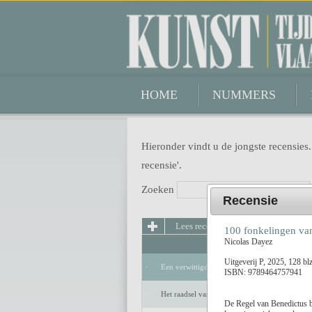
Kunsttijdschrift Vlaanderen
HOME
NUMMERS
Hieronder vindt u de jongste recensies.
recensie'.
Zoeken
Recensie
Lees recensie
100 fonkelingen van
Nicolas Dayez
Uitgeverij P, 2025, 128 b
Een verwittigd man is niets waard
ISBN: 9789464757941
Het raadsel van de anderen
De Regel van Benedictus bl