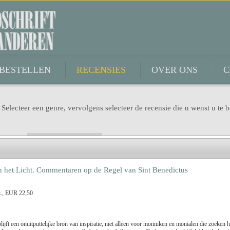
BESTELLEN
RECENSIES
OVER ONS
C
 Selecteer een genre, vervolgens selecteer de recensie die u wenst u te b
Genre
 het Licht. Commentaren op de Regel van Sint Benedictus
Titel
lz., EUR 22,50
Dimitri Verhulst
Benno Barnard
ijft een onuitputtelijke bron van inspiratie, niet alleen voor monniken en monialen die zoeken 