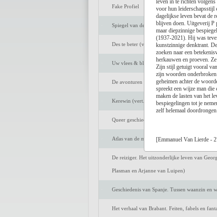
leven in te richten volgen
Fake Profiel
voor hun leiderschapsstijl
dagelijkse leven bevat de 
blijven doen. Uitgeverij P
Spiegel van de ziel
maar diepzinnige bespiege
(1937-2021). Hij was teven
Des te beter (vert. Marijke Arijs)
kunstzinnige denktrant. De
zoeken naar een betekenisv
herkauwen en proeven. Ze s
Uw vlees & bloed
Zijn stijl getuigt vooral 
zijn woorden onderbroken 
geheimen achter de woorde
De avonturen van Tom Sawyer (vert. Peter Be
spreekt een wijze man die 
maken de lasten van het le
Kerewin (vert. Anneke Bok)
bespiegelingen tot je neme
zelf helemaal doordrongen 
Queer geschiedenis van Nederland. De strijd o
Atlas van de middeleeuwse stad. Markten en h
[Emmanuel Van Lierde - 2
De reiziger. Het uitzonderlijke leven van Geor
Plasman en Arjanne van Luipen)
Geschiedenis van Spanje. Tussen waanzin en wi
Het verhaal van Brabant. Feiten, fabels en fan